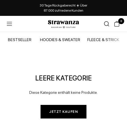
30 Tage Rückgaberecht ☀️ Über
87.000 zufriedene Kunden
0
Strawanza
Navigation
BESTSELLER
HOODIES & SWEATER
FLEECE & STRICK
LEERE KATEGORIE
Diese Kategorie enthält keine Produkte.
JETZT KAUFEN