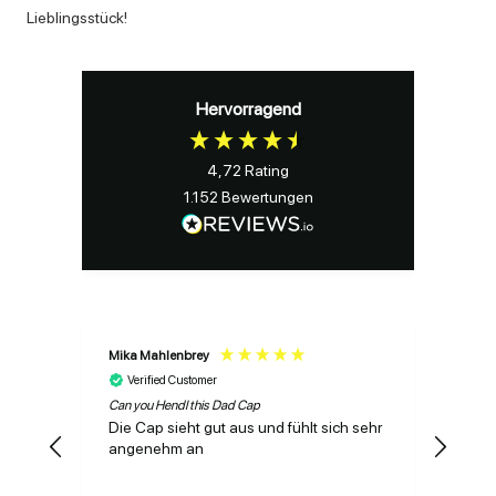
Lieblingsstück!
Hervorragend
4,72
Rating
1.152
Bewertungen
Mika Mahlenbrey
Tobia
Verified Customer
Ve
Can you Hendl this Dad Cap
Irgen
Somm
Die Cap sieht gut aus und fühlt sich sehr
Top 
angenehm an
gefre