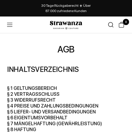
30 Tage Rückgaberecht ☀️ Über
87.000 zufriedene Kunden
0
Strawanza
Navigation
AGB
INHALTSVERZEICHNIS
§ 1 GELTUNGSBEREICH
§ 2 VERTRAGSSCHLUSS
§ 3 WIDERRUFSRECHT
§ 4 PREISE UND ZAHLUNGSBEDINGUNGEN
§ 5 LIEFER- UND VERSANDBEDINGUNGEN
§ 6 EIGENTUMSVORBEHALT
§ 7 MÄNGELHAFTUNG (GEWÄHRLEISTUNG)
§ 8 HAFTUNG