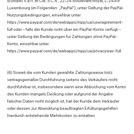
(Europe) S.à.r.l. et Cie, S.C.A., 22-24 Boulevard Royal, L-2449
Luxembourg (im Folgenden: „PayPal“), unter Geltung der PayPal-
Nutzungsbedingungen, einsehbar unter
https://www.paypal.com/de/webapps/mpp/ua/useragreement-
full oder – falls der Kunde nicht über ein PayPal-Konto verfügt –
unter Geltung der Bedingungen für Zahlungen ohne PayPal-
Konto, einsehbar unter
https://www.paypal.com/de/webapps/mpp/ua/privacywax-full.
(6) Soweit die vom Kunden gewählte Zahlungsweise trotz
vertragsgemäßer Durchführung seitens des Verkäufers nicht
durchführbar ist, insbesondere wenn eine Abbuchung vom Konto
des Kunden mangels Deckung oder aufgrund der Angabe
falscher Daten nicht möglich ist, hat der Kunde dem Verkäufer
oder dessen zur Abwicklung beauftragten Erfüllungsgehilfen
hierdurch entstehende Mehrkosten zu erstatten.