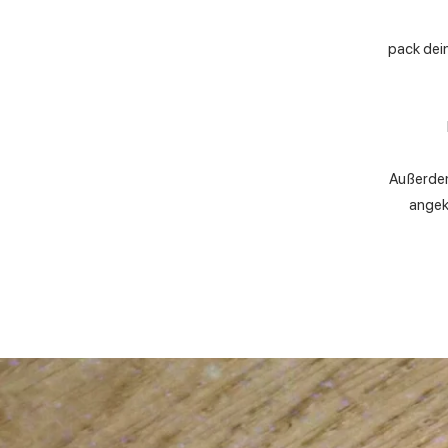
pack dein
Außerdem
angek