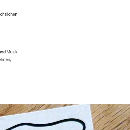
achtlichen
.
und Musik
ohnen,