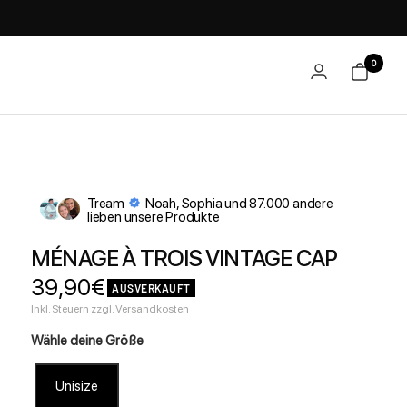
0
Tream
Noah, Sophia und 87.000 andere
lieben unsere Produkte
MÉNAGE À TROIS VINTAGE CAP
Angebotspreis
39,90€
AUSVERKAUFT
Inkl. Steuern zzgl. Versandkosten
Wähle deine Größe
Unisize