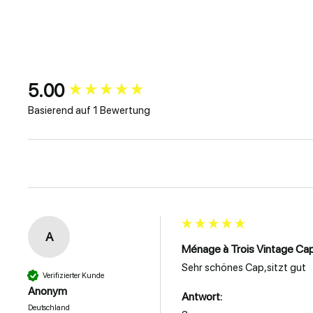
5.00
New content loaded
Basierend auf 1 Bewertung
A
Ménage à Trois Vintage Ca
Sehr schönes Cap,sitzt gut
Verifizierter Kunde
Anonym
Antwort:
Deutschland