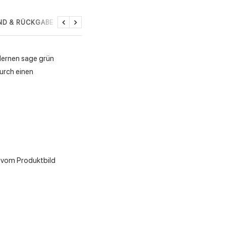
ND & RÜCKGABE
Zurück
Weiter
dernen sage grün
urch einen
l vom Produktbild