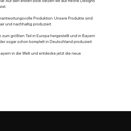
ar. Auf den ersten Blick setzen wir auf freche Designs
ist.
erantwortungsvolle Produktion. Unsere Produkte sind
ir und nachhaltig produziert.
zum größten Teil in Europa hergestellt und in Bayern
er sogar schon komplett in Deutschland produziert.
yern in die Welt und entdecke jetzt die neue