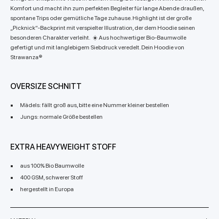
Komfort und macht ihn zum perfekten Begleiter für lange Abende draußen,
spontane Trips oder gemütliche Tage zuhause. Highlight ist der große
„Picknick“-Backprint mit verspielter Illustration, der dem Hoodie seinen
besonderen Charakter verleiht. ☀️ Aus hochwertiger Bio-Baumwolle
gefertigt und mit langlebigem Siebdruck veredelt. Dein Hoodie von
Strawanza®
OVERSIZE SCHNITT
Mädels: fällt groß aus, bitte eine Nummer kleiner bestellen
Jungs: normale Größe bestellen
EXTRA HEAVYWEIGHT STOFF
aus 100% Bio Baumwolle
400 GSM, schwerer Stoff
hergestellt in Europa