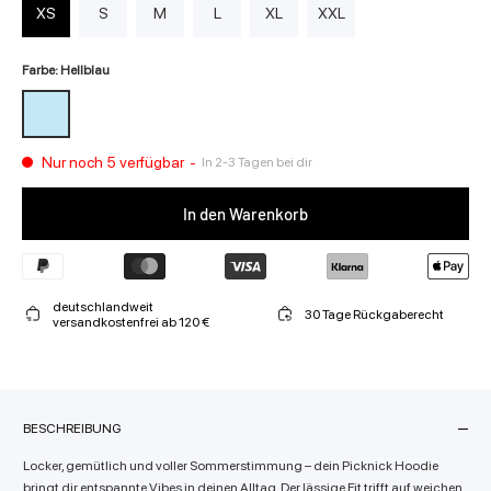
XS
S
M
L
XL
XXL
Farbe: Hellblau
Nur noch 5 verfügbar
-
In 2-3 Tagen bei dir
In den Warenkorb
deutschlandweit
30 Tage Rückgaberecht
versandkostenfrei ab 120 €
BESCHREIBUNG
Locker, gemütlich und voller Sommerstimmung – dein Picknick Hoodie
bringt dir entspannte Vibes in deinen Alltag. Der lässige Fit trifft auf weichen