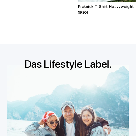
Picknick T-Shirt Heavyweight
Angebotspreis
59,90€
Das Lifestyle Label.