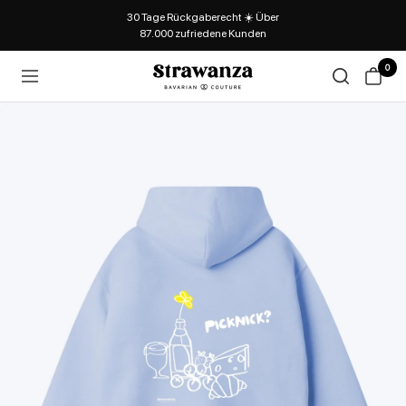
30 Tage Rückgaberecht ☀️ Über
87.000 zufriedene Kunden
0
Strawanza
Navigation