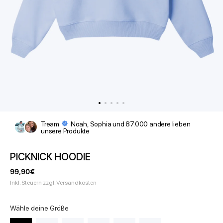
Tream
Noah, Sophia und 87.000 andere lieben
unsere Produkte
PICKNICK HOODIE
Angebotspreis
99,90€
Inkl. Steuern zzgl. Versandkosten
Wähle deine Größe