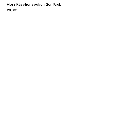
Herz Rüschensocken 2er Pack
Angebotspreis
29,90€