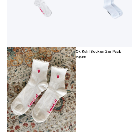
Ok Kuhl Socken 2er Pack
Angebotspreis
29,90€
Schnellansicht