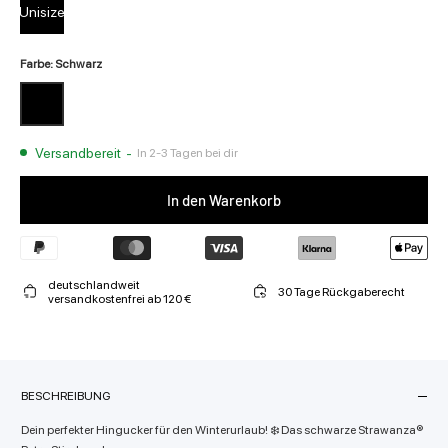
Unisize
Farbe: Schwarz
Versandbereit
-
In 2-3 Tagen bei dir
In den Warenkorb
deutschlandweit
30 Tage Rückgaberecht
versandkostenfrei ab 120 €
BESCHREIBUNG
Dein perfekter Hingucker für den Winterurlaub! ❄️ Das schwarze Strawanza®