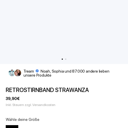
Tream
Noah, Sophia und 87.000 andere lieben
unsere Produkte
RETROSTIRNBAND STRAWANZA
Angebotspreis
39,90€
Inkl. Steuern zzgl. Versandkosten
Wähle deine Größe