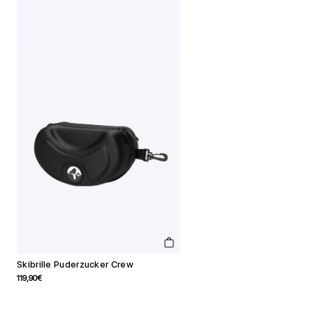
In
den
Skibrille Puderzucker Crew
Warenkorb
Angebotspreis
119,90€