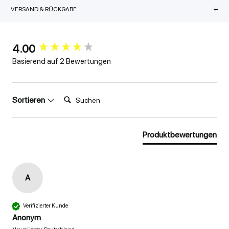
VERSAND & RÜCKGABE
4.00
New content loaded
Basierend auf 2 Bewertungen
Suchen:
Sortieren
Produktbewertungen
A
Verifizierter Kunde
Anonym