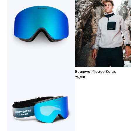
Baumwollfleece Beige
Angebotspreis
119,90€