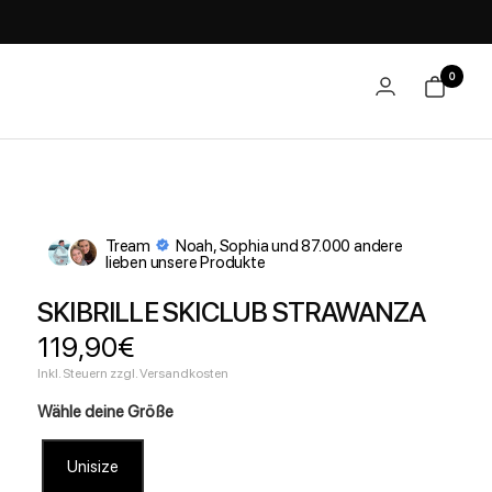
0
Tream
Noah, Sophia und 87.000 andere
lieben unsere Produkte
SKIBRILLE SKICLUB STRAWANZA
Angebotspreis
119,90€
Inkl. Steuern zzgl. Versandkosten
Wähle deine Größe
Unisize