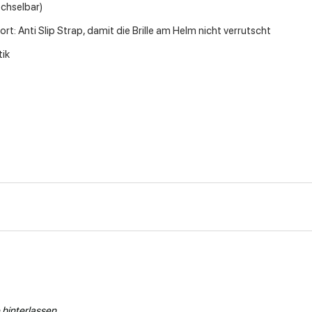
echselbar)
t: Anti Slip Strap, damit die Brille am Helm nicht verrutscht
tik
hinterlassen.