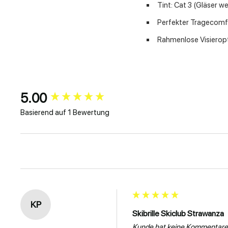
Tint: Cat 3 (Gläser w
Perfekter Tragecomfor
Rahmenlose Visierop
5.00
New content loaded
Basierend auf 1 Bewertung
KP
Skibrille Skiclub Strawanza
Kunde hat keine Kommentare 