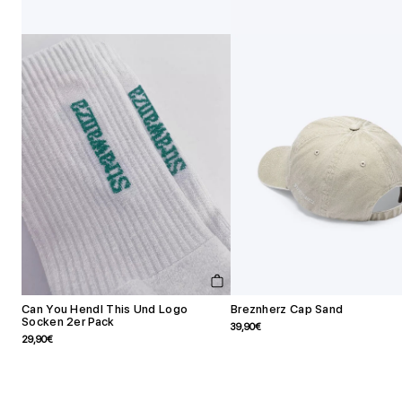
Schnellansicht
Can You Hendl This Und Logo
Breznherz Cap Sand
Socken 2er Pack
Angebotspreis
39,90€
Angebotspreis
29,90€