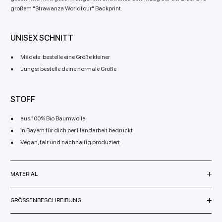
großem "Strawanza Worldtour" Backprint.
UNISEX SCHNITT
Mädels: bestelle eine Größe kleiner
Jungs: bestelle deine normale Größe
STOFF
aus 100% Bio Baumwolle
in Bayern für dich per Handarbeit bedruckt
Vegan, fair und nachhaltig produziert
MATERIAL
GRÖSSENBESCHREIBUNG