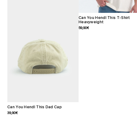
Can You Hendl This T-Shirt
Heavyweight
Angebotspreis
59,90€
Can You Hendl This Dad Cap
Angebotspreis
39,90€