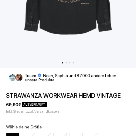
Tream
Noah, Sophia und 87.000 andere lieben
unsere Produkte
STRAWANZA WORKWEAR HEMD VINTAGE
Angebotspreis
69,90€
AUSVERKAUFT
Inkl. Steuern zzgl. Versandkosten
Wähle deine Größe