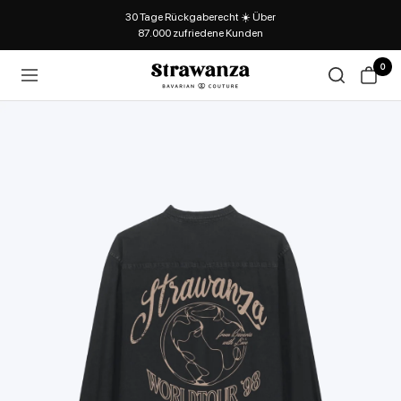
30 Tage Rückgaberecht ☀️ Über
87.000 zufriedene Kunden
0
Strawanza
Navigation