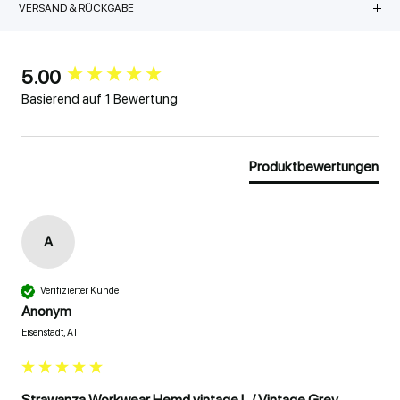
VERSAND & RÜCKGABE
5.00
New content loaded
Basierend auf 1 Bewertung
Produktbewertungen
A
Verifizierter Kunde
Anonym
Eisenstadt, AT
Strawanza Workwear Hemd vintage L / Vintage Grey