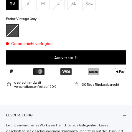
XS
S
M
L
XL
XXL
Farbe: Vintage Grey
Gerade nicht verfügbar
Ausverkauft
deutschlandweit
30 Tage Rückgaberecht
versandkostenfrei ab 120 €
BESCHREIBUNG
Leicht verwaschenes Workwear Hemd für jede Gelegenheit. Lässig
geschnitten. Mit geschwungenem Strawanza Schriftzug auf der Brust und