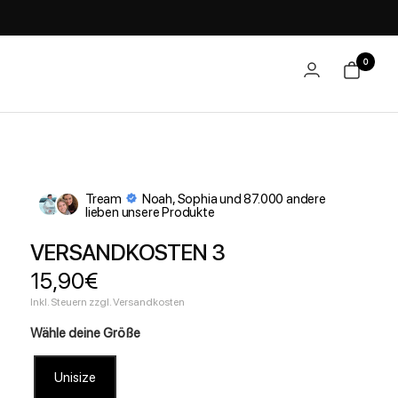
0
Tream
Noah, Sophia und 87.000 andere
lieben unsere Produkte
VERSANDKOSTEN 3
Angebotspreis
15,90€
Inkl. Steuern zzgl. Versandkosten
Wähle deine Größe
Unisize