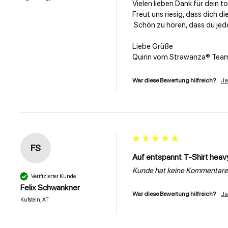
Vielen lieben Dank für dein to
Freut uns riesig, dass dich d
 Schön zu hören, dass du jederzeit wieder bei uns kaufen würdest! 💛

Liebe Grüße

Quirin vom Strawanza® Tea
War diese Bewertung hilfreich?
Ja
FS
Auf entspannt T-Shirt heav
Kunde hat keine Kommentare 
Verifizierter Kunde
Felix Schwankner
War diese Bewertung hilfreich?
Ja
Kufstein, AT