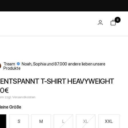
0
Tream
Noah, Sophia und 87.000 andere lieben unsere
Produkte
 ENTSPANNT T-SHIRT HEAVYWEIGHT
botspreis
90€
uern zzgl. Versandkosten
deine Größe
S
M
L
XL
XXL