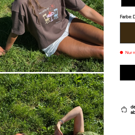
Farbe: 
Nur 
de
ab