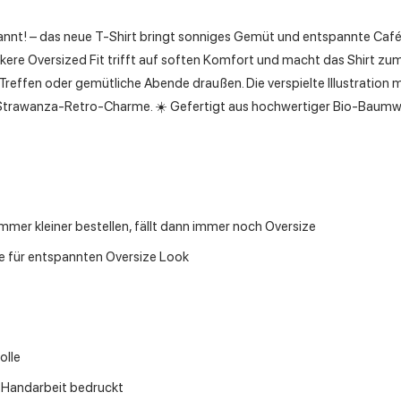
nnt! – das neue T-Shirt bringt sonniges Gemüt und entspannte Caf
kere Oversized Fit trifft auf soften Komfort und macht das Shirt zum
reffen oder gemütliche Abende draußen. Die verspielte Illustration 
 Strawanza-Retro-Charme. ☀️ Gefertigt aus hochwertiger Bio-Baumw
T
mmer kleiner bestellen, fällt dann immer noch Oversize
e für entspannten Oversize Look
olle
r Handarbeit bedruckt