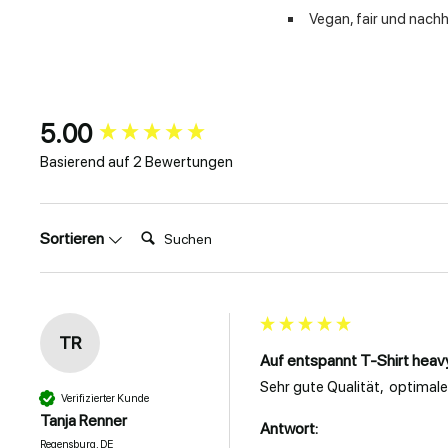
Vegan, fair und nachh
5.00
New content loaded
Basierend auf 2 Bewertungen
Suchen:
Sortieren
TR
Auf entspannt T-Shirt heav
Sehr gute Qualität,  optimal
Verifizierter Kunde
Tanja Renner
Antwort:
Regensburg, DE