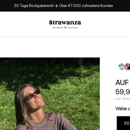
30 Tage Rückgaberecht ☀️ Über 87.000 zufriedene Kunden
Strawanza
AUF
Ange
59,
Inkl. Ste
Wähle 
XS